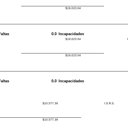
$19,023.04
Faltas
0.0
Incapacidades
$19,023.04
$19,023.04
Faltas
0.0
Incapacidades
$10,577.36
I.S.R.S.
$10,577.36