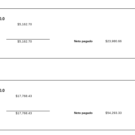
0.0
$5,162.70
Neto pagado
$23,980.66
$5,162.70
0.0
$17,768.43
Neto pagado
$54,293.33
$17,768.43