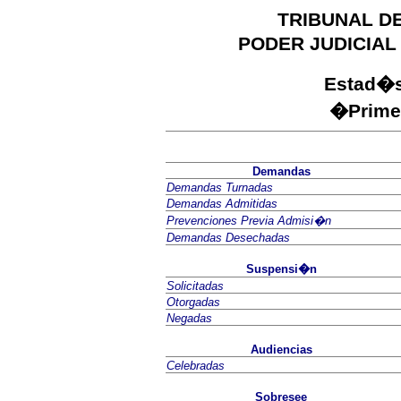
TRIBUNAL DE
PODER JUDICIAL
Estad�s
�
Prime
Demandas
Demandas Turnadas
Demandas Admitidas
Prevenciones Previa Admisi�n
Demandas Desechadas
Suspensi�n
Solicitadas
Otorgadas
Negadas
Audiencias
Celebradas
Sobresee