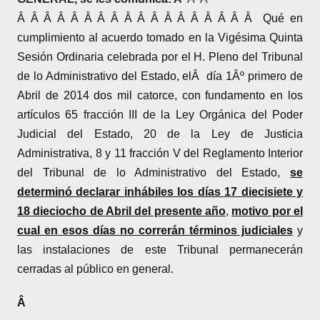
Â Â Â Â Â Â Â Â Â Â Â Â Â Â Â Â Â Â Qué en
cumplimiento al acuerdo tomado en la Vigésima Quinta
Sesión Ordinaria celebrada por el H. Pleno del Tribunal
de lo Administrativo del Estado, elÂ dí­a 1Âº primero de
Abril de 2014 dos mil catorce, con fundamento en los
artí­culos 65 fracción III de la Ley Orgánica del Poder
Judicial del Estado, 20 de la Ley de Justicia
Administrativa, 8 y 11 fracción V del Reglamento Interior
del Tribunal de lo Administrativo del Estado,
se
determinó declarar inhábiles los dí­as 17 diecisiete y
18 dieciocho de Abril del presente año
,
motivo por el
cual en esos dí­as no correrán términos judiciales
y
las instalaciones de este Tribunal permanecerán
cerradas al público en general.
Â