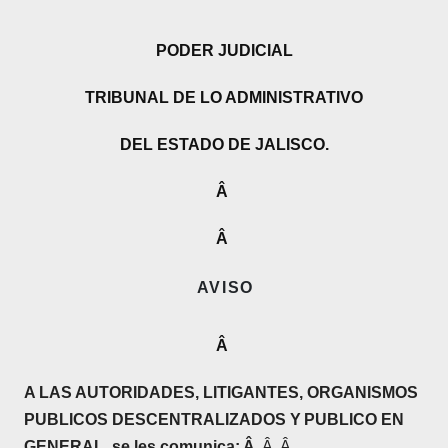
PODER JUDICIAL
TRIBUNAL DE LO ADMINISTRATIVO
DEL ESTADO DE JALISCO.
Â
Â
A V I S O
Â
A LAS AUTORIDADES, LITIGANTES,
ORGANISMOS
PUBLICOS DESCENTRALIZADOS Y
PUBLICO EN
GENERAL, se les comunica:
Â
Â
Â