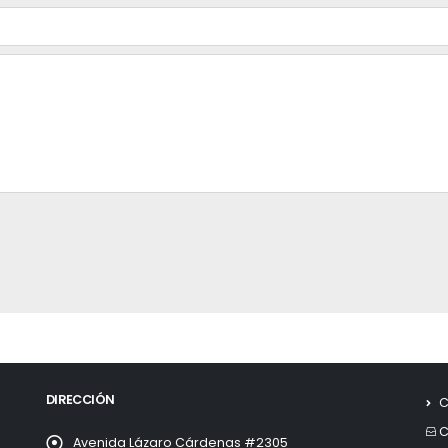
DIRECCIÓN
C
C
Avenida Lázaro Cárdenas #2305