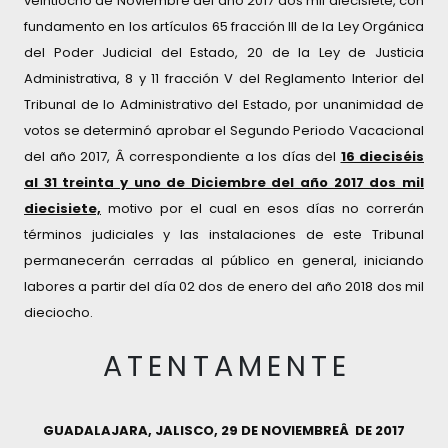
veintiocho de Noviembre del año 2017 dos mil diecisiete, con
fundamento en los artí­culos 65 fracción III de la Ley Orgánica
del Poder Judicial del Estado, 20 de la Ley de Justicia
Administrativa, 8 y 11 fracción V del Reglamento Interior del
Tribunal de lo Administrativo del Estado, por unanimidad de
votos se determinó aprobar el Segundo Periodo Vacacional
del año 2017, Â correspondiente a los dí­as del
16 dieciséis
al 31 treinta y uno de Diciembre del año 2017 dos mil
diecisiete,
motivo por el cual en esos dí­as no correrán
términos judiciales y las instalaciones de este Tribunal
permanecerán cerradas al público en general, iniciando
labores a partir del dí­a 02 dos de enero del año 2018 dos mil
dieciocho.
A T E N T A M E N T E
GUADALAJARA, JALISCO, 29 DE NOVIEMBREÂ DE 2017