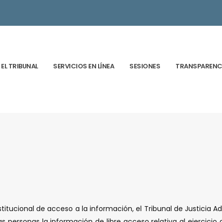
EL TRIBUNAL
SERVICIOS EN LÍNEA
SESIONES
TRANSPARENC
titucional de acceso a la información, el Tribunal de Justicia Ad
las personas la información de libre acceso relativa al ejercicio 