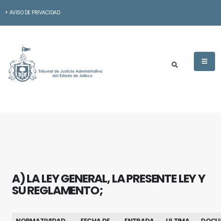
AVISO DE PRIVACIDAD
A) LA LEY GENERAL, LA PRESENTE LEY Y
SU REGLAMENTO;
NORMATIVIDAD
FECHA DE
ENTRADA
ULTIMA
DOCU