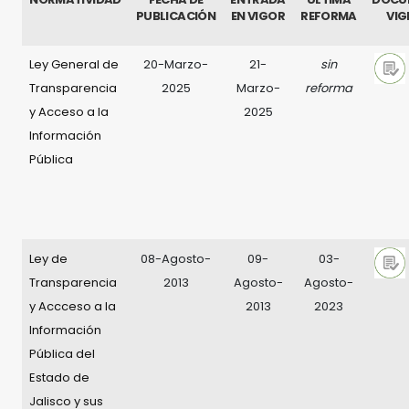
PUBLICACIÓN
EN VIGOR
REFORMA
VIG
Ley General de
20-Marzo-
21-
sin
Transparencia
2025
Marzo-
reforma
y Acceso a la
2025
Información
Pública
Ley de
08-Agosto-
09-
03-
Transparencia
2013
Agosto-
Agosto-
y Accceso a la
2013
2023
Información
Pública del
Estado de
Jalisco y sus