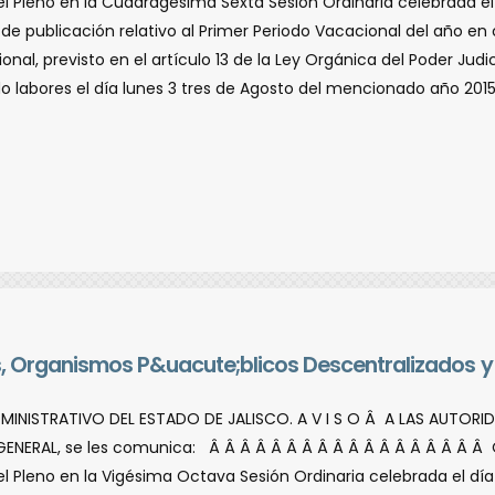
l Pleno en la Cuadragésima Sexta Sesión Ordinaria celebrada el d
de publicación relativo al Primer Periodo Vacacional del año en 
nal, previsto en el artí­culo 13 de la Ley Orgánica del Poder Judic
o labores el dí­a lunes 3 tres de Agosto del mencionado año 2015
es, Organismos P&uacute;blicos Descentralizados y
DMINISTRATIVO DEL ESTADO DE JALISCO. A V I S O Â A LAS AUTOR
ENERAL, se les comunica: Â Â Â Â Â Â Â Â Â Â Â Â Â Â Â Â Â 
l Pleno en la Vigésima Octava Sesión Ordinaria celebrada el dí­a 