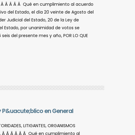
Â Â Â Â Â Â Qué en cumplimiento al acuerdo
vo del Estado, el dí­a 20 veinte de Agosto del
er Judicial del Estado, 20 de la Ley de
 del Estado, por unanimidad de votos se
6 seis del presente mes y año, POR LO QUE
y P&uacute;blico en General
UTORIDADES, LITIGANTES, ORGANISMOS
Â Â Â Â Â Â Â Qué en cumplimiento al