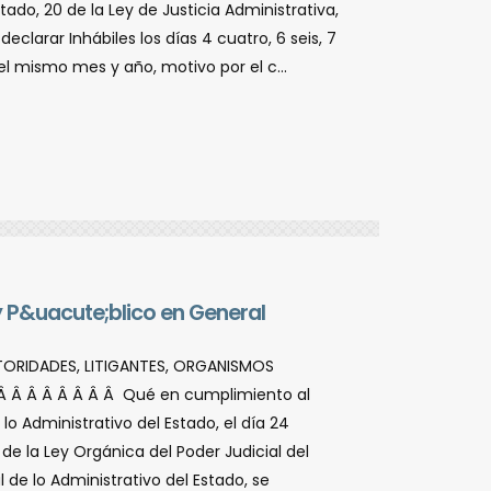
tado, 20 de la Ley de Justicia Administrativa,
eclarar Inhábiles los dí­as 4 cuatro, 6 seis, 7
el mismo mes y año, motivo por el c...
y P&uacute;blico en General
UTORIDADES, LITIGANTES, ORGANISMOS
Â Â Â Â Â Â Â Â Qué en cumplimiento al
o Administrativo del Estado, el dí­a 24
 de la Ley Orgánica del Poder Judicial del
l de lo Administrativo del Estado, se