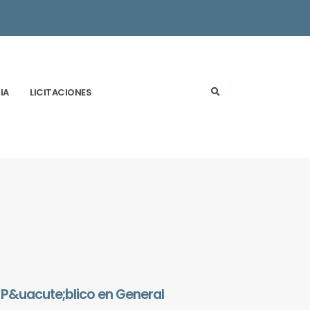
IA
LICITACIONES
 P&uacute;blico en General