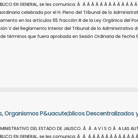
LICO EN GENERAL, se les comunica: Â Â Â Â Â Â Â Â Â Â Â Â Â 
rdinaria celebrada por el H. Pleno del Tribunal de lo Administrati
mento en los artí­culos 65 fracción III de la Ley Orgánica del Pod
acción V del Reglamento Interior del Tribunal de lo Administrativo
 de términos que fuera aprobada en Sesión Ordinaria de fecha 
tes, Organismos P&uacute;blicos Descentralizados 
DMINISTRATIVO DEL ESTADO DE JALISCO. Â Â A V I S O Â A LAS A
LICO EN GENERAL, se les comunica: Â Â Â Â Â Â Â Â Â Â Â Â Â 