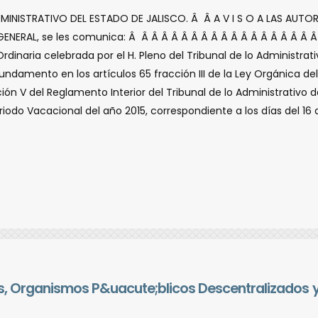
DMINISTRATIVO DEL ESTADO DE JALISCO. Â Â A V I S O A LAS AUTO
ENERAL, se les comunica: Â Â Â Â Â Â Â Â Â Â Â Â Â Â Â Â Â 
inaria celebrada por el H. Pleno del Tribunal de lo Administrati
undamento en los artí­culos 65 fracción III de la Ley Orgánica del
acción V del Reglamento Interior del Tribunal de lo Administrativo
do Vacacional del año 2015, correspondiente a los dí­as del 16 di
tes, Organismos P&uacute;blicos Descentralizados 