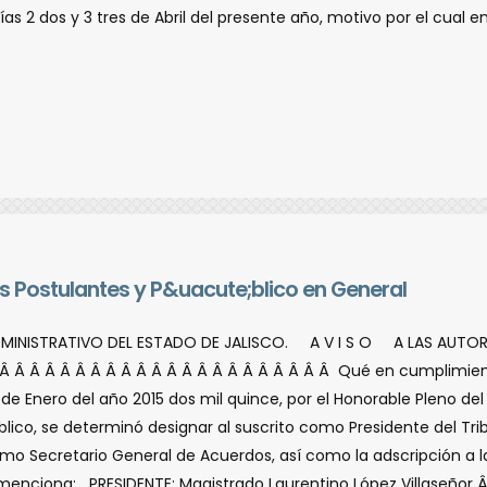
­as 2 dos y 3 tres de Abril del presente año, motivo por el cual e
 Postulantes y P&uacute;blico en General
ADMINISTRATIVO DEL ESTADO DE JALISCO. A V I S O A LAS AUT
 Â Â Â Â Â Â Â Â Â Â Â Â Â Â Â Â Â Â Â Â Â Qué en cumplimient
de Enero del año 2015 dos mil quince, por el Honorable Pleno del 
lico, se determinó designar al suscrito como Presidente del Tribu
o Secretario General de Acuerdos, así­ como la adscripción a la
nciona; PRESIDENTE: Magistrado Laurentino López Villaseñor Â 