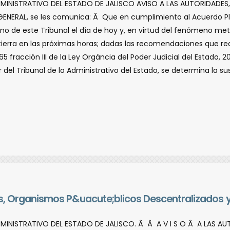
DMINISTRATIVO DEL ESTADO DE JALISCO AVISO A LAS AUTORIDADES
NERAL, se les comunica: Â Que en cumplimiento al Acuerdo Ple
Pleno de este Tribunal el dí­a de hoy y, en virtud del fenómen
tierra en las próximas horas; dadas las recomendaciones que real
 fracción III de la Ley Orgáncia del Poder Judicial del Estado, 20 
 del Tribunal de lo Administrativo del Estado, se determina la sus
tes, Organismos P&uacute;blicos Descentralizados 
DMINISTRATIVO DEL ESTADO DE JALISCO. Â Â A V I S O Â A LAS A