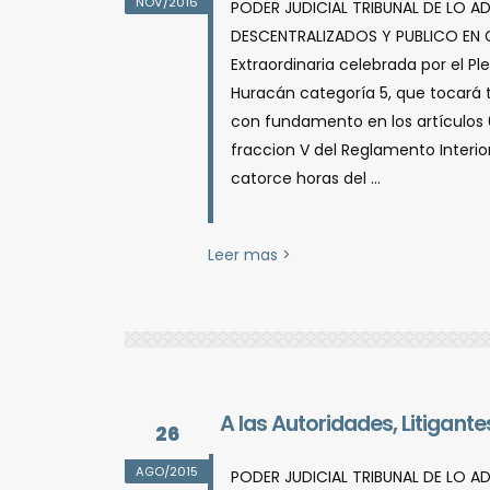
NOV/2016
PODER JUDICIAL TRIBUNAL DE LO A
DESCENTRALIZADOS Y PUBLICO EN GE
Extraordinaria celebrada por el 
Huracán categorí­a 5, que tocará 
con fundamento en los artí­culos 65
fraccion V del Reglamento Interior
catorce horas del ...
Leer mas >
A las Autoridades, Litigan
26
AGO/2015
PODER JUDICIAL TRIBUNAL DE LO A