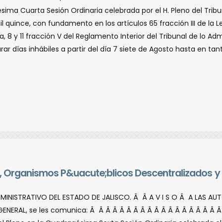
a Cuarta Sesión Ordinaria celebrada por el H. Pleno del Tribunal
l quince, con fundamento en los artí­culos 65 fracción III de la L
a, 8 y 11 fracción V del Reglamento Interior del Tribunal de lo Ad
ar dí­as inhábiles a partir del dí­a 7 siete de Agosto hasta en t
es, Organismos P&uacute;blicos Descentralizados y
DMINISTRATIVO DEL ESTADO DE JALISCO. Â Â A V I S O Â A LAS A
ENERAL, se les comunica: Â Â Â Â Â Â Â Â Â Â Â Â Â Â Â Â Â 