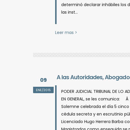
determinó declarar inhábiles los dí
las inst...
Leer mas >
A las Autoridades, Abogados
09
ENE/2015
PODER JUDICIAL TRIBUNAL DE LO 
EN GENERAL, se les comunica: Â Â
Solemne celebrada el dí­a 5 cinco 
cédula secreta y en escrutinio púb
Licenciado Hugo Herrera Barba com
Magistrados como enseguida se me