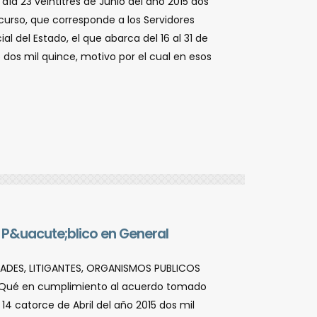
í­a 23 veintitrés de Junio del año 2015 dos
curso, que corresponde a los Servidores
ial del Estado, el que abarca del 16 al 31 de
 dos mil quince, motivo por el cual en esos
 P&uacute;blico en General
IDADES, LITIGANTES, ORGANISMOS PUBLICOS
Â Qué en cumplimiento al acuerdo tomado
14 catorce de Abril del año 2015 dos mil