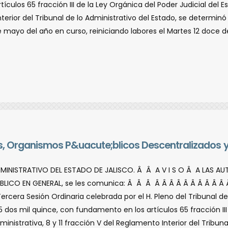
culos 65 fracción III de la Ley Orgánica del Poder Judicial del Es
terior del Tribunal de lo Administrativo del Estado, se determinó d
e mayo del año en curso, reiniciando labores el Martes 12 doce d
tes, Organismos P&uacute;blicos Descentralizados 
DMINISTRATIVO DEL ESTADO DE JALISCO. Â Â A V I S O Â A LAS A
LICO EN GENERAL, se les comunica: Â Â Â Â Â Â Â Â Â Â Â Â Â 
era Sesión Ordinaria celebrada por el H. Pleno del Tribunal de l
 dos mil quince, con fundamento en los artí­culos 65 fracción III
ministrativa, 8 y 11 fracción V del Reglamento Interior del Tribuna