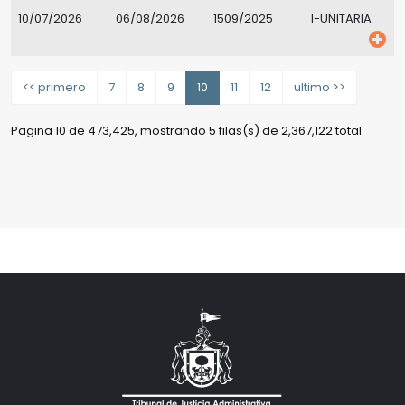
10/07/2026
06/08/2026
1509/2025
I-UNITARIA
<< primero
7
8
9
10
11
12
ultimo >>
Pagina 10 de 473,425, mostrando 5 filas(s) de 2,367,122 total