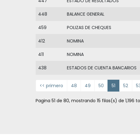
447
ESTADO DE RESULTADOS
448
BALANCE GENERAL
459
POLIZAS DE CHEQUES
412
NOMINA
411
NOMINA
438
ESTADOS DE CUENTA BANCARIOS
<< primero
48
49
50
51
52
5
Pagina 51 de 80, mostrando 15 filas(s) de 1,196 to