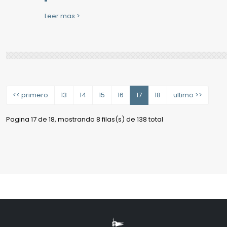
Leer mas >
<< primero
13
14
15
16
17
18
ultimo >>
Pagina 17 de 18, mostrando 8 filas(s) de 138 total